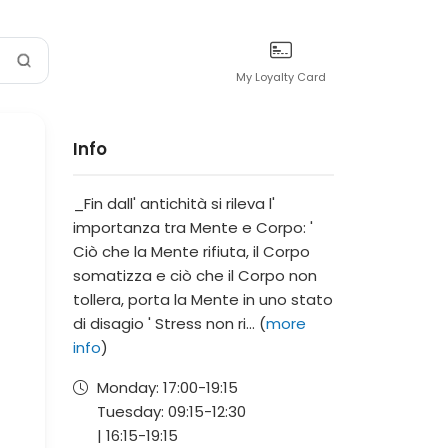
My Loyalty Card
Info
_Fin dall' antichità si rileva l'
importanza tra Mente e Corpo: '
Ciò che la Mente rifiuta, il Corpo
somatizza e ciò che il Corpo non
tollera, porta la Mente in uno stato
di disagio ' Stress non ri... (
more
info
)
Monday:
17:00-
19:15
Tuesday:
09:15-
12:30
|
16:15-
19:15